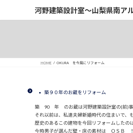
コ
ナ
河野建築設計室～山梨県南ア
ン
ビ
テ
ゲ
ン
ー
ツ
シ
へ
ョ
ス
ン
キ
に
ッ
移
HOME
OKURA を今風にリフォーム
プ
動
築９０年のお蔵をリフォーム
築 90 年 のお蔵は河野建築設計室の(前)
それ以前は、私達夫婦新婚時代の住まいで、
歴史のあるこの建物を今回リフォームしたの
今時男子が選んだ壁・床の素材は ＯＳＢ