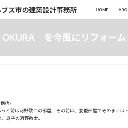
ルプス市の建築設計事務所
HOME
ABO
OKURA を今風にリフォーム
事務所。
もっと前は河野敬二の部屋、その前は、養蚕部屋でそのまえは
は、息子の河野敬太。
 ！