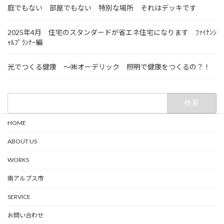
庭でもない 部屋でもない 特別な場所 それはデッキです
2025年4月 住宅のスタンダードが省エネ住宅になります ﾌｧｲﾅﾝｼ
ｬﾙﾌﾟﾗﾝﾅｰ編
光でつくる健康 ～㈱オーデリック 照明で健康をつくるの？！
検
索:
HOME
ABOUT US
WORKS
南アルプス市
SERVICE
お問い合わせ