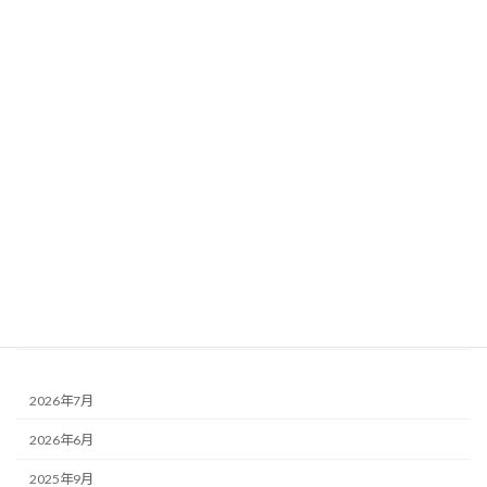
新築住宅
リノベーション
Garden庭 - について
キッチン - について
リビングルーム - について
ダイニングルーム - について
階段 - について
和室 - について
トイレ - について
2026年7月
2026年6月
2025年9月