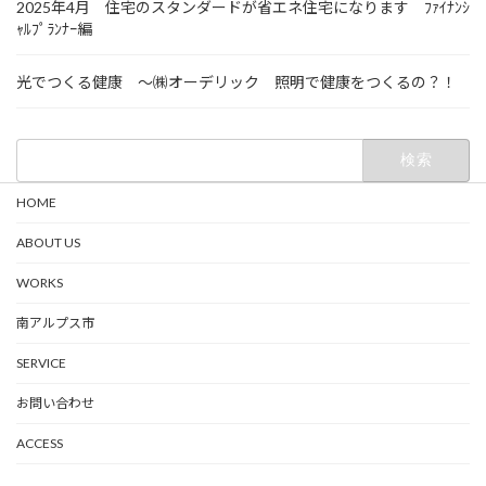
2025年4月 住宅のスタンダードが省エネ住宅になります ﾌｧｲﾅﾝｼ
ｬﾙﾌﾟﾗﾝﾅｰ編
光でつくる健康 ～㈱オーデリック 照明で健康をつくるの？！
検
索:
HOME
ABOUT US
WORKS
南アルプス市
SERVICE
お問い合わせ
ACCESS