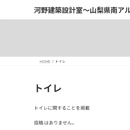
コ
ナ
河野建築設計室～山梨県南ア
ン
ビ
テ
ゲ
ン
ー
ツ
シ
へ
ョ
ス
ン
キ
に
ッ
移
HOME
トイレ
プ
動
トイレ
トイレに関することを掲載
投稿 はありません。