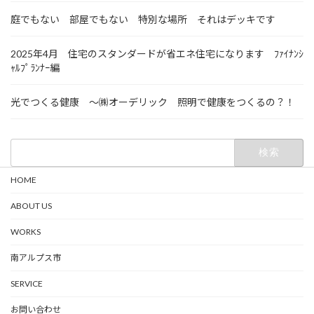
庭でもない 部屋でもない 特別な場所 それはデッキです
2025年4月 住宅のスタンダードが省エネ住宅になります ﾌｧｲﾅﾝｼ
ｬﾙﾌﾟﾗﾝﾅｰ編
光でつくる健康 ～㈱オーデリック 照明で健康をつくるの？！
検
索:
HOME
ABOUT US
WORKS
南アルプス市
SERVICE
お問い合わせ