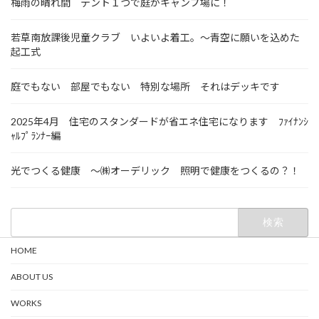
梅雨の晴れ間 テント１つで庭がキャンプ場に！
若草南放課後児童クラブ いよいよ着工。～青空に願いを込めた
起工式
庭でもない 部屋でもない 特別な場所 それはデッキです
2025年4月 住宅のスタンダードが省エネ住宅になります ﾌｧｲﾅﾝｼ
ｬﾙﾌﾟﾗﾝﾅｰ編
光でつくる健康 ～㈱オーデリック 照明で健康をつくるの？！
検
索:
HOME
ABOUT US
WORKS