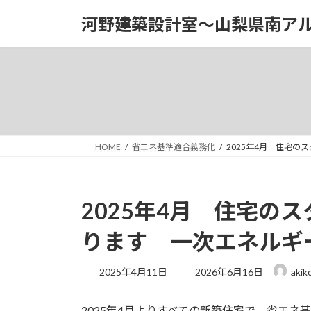
コ
ナ
河野建築設計室～山梨県南ア
ン
ビ
テ
ゲ
ン
ー
ツ
シ
へ
ョ
ス
ン
キ
に
ッ
移
HOME
省エネ基準適合義務化
2025年4月 住宅
プ
動
2025年4月 住宅の
ります 一次エネルギ
最
2025年4月11日
2026年6月16日
akik
終
更
2025年4月よりすべての新築住宅で 省エ
新