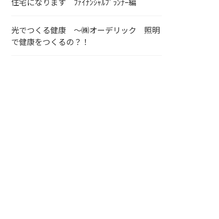
住宅になります ﾌｧｲﾅﾝｼｬﾙﾌﾟﾗﾝﾅｰ編
光でつくる健康 ～㈱オーデリック 照明
で健康をつくるの？！