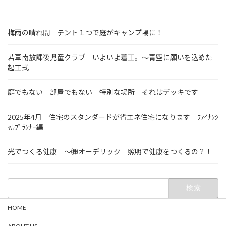
梅雨の晴れ間 テント１つで庭がキャンプ場に！
若草南放課後児童クラブ いよいよ着工。～青空に願いを込めた
起工式
庭でもない 部屋でもない 特別な場所 それはデッキです
2025年4月 住宅のスタンダードが省エネ住宅になります ﾌｧｲﾅﾝｼ
ｬﾙﾌﾟﾗﾝﾅｰ編
光でつくる健康 ～㈱オーデリック 照明で健康をつくるの？！
検
索:
HOME