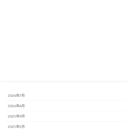
リノベーション
Garden庭 - について
キッチン - について
リビングルーム - について
ダイニングルーム - について
階段 - について
和室 - について
トイレ - について
2026年7月
2026年6月
2025年9月
2025年5月