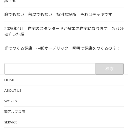
起工式
庭でもない 部屋でもない 特別な場所 それはデッキです
2025年4月 住宅のスタンダードが省エネ住宅になります ﾌｧｲﾅﾝｼ
ｬﾙﾌﾟﾗﾝﾅｰ編
光でつくる健康 ～㈱オーデリック 照明で健康をつくるの？！
検
索:
HOME
ABOUT US
WORKS
南アルプス市
SERVICE