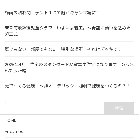
梅雨の晴れ間 テント１つで庭がキャンプ場に！
若草南放課後児童クラブ いよいよ着工。～青空に願いを込めた
起工式
庭でもない 部屋でもない 特別な場所 それはデッキです
2025年4月 住宅のスタンダードが省エネ住宅になります ﾌｧｲﾅﾝｼ
ｬﾙﾌﾟﾗﾝﾅｰ編
光でつくる健康 ～㈱オーデリック 照明で健康をつくるの？！
検
索:
HOME
ABOUT US