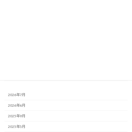
リノベーション
Garden庭 - について
キッチン - について
リビングルーム - について
ダイニングルーム - について
階段 - について
和室 - について
トイレ - について
2026年7月
2026年6月
2025年9月
2025年5月