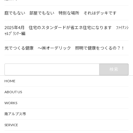
庭でもない 部屋でもない 特別な場所 それはデッキです
2025年4月 住宅のスタンダードが省エネ住宅になります ﾌｧｲﾅﾝｼ
ｬﾙﾌﾟﾗﾝﾅｰ編
光でつくる健康 ～㈱オーデリック 照明で健康をつくるの？！
検
索:
HOME
ABOUT US
WORKS
南アルプス市
SERVICE