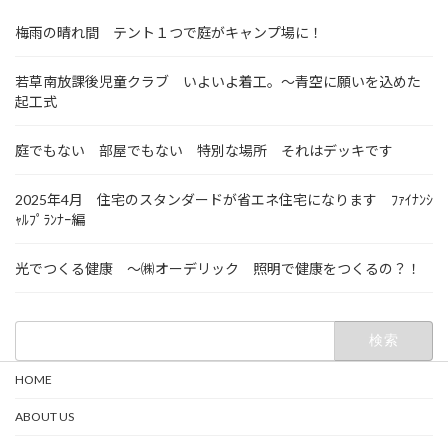
梅雨の晴れ間 テント１つで庭がキャンプ場に！
若草南放課後児童クラブ いよいよ着工。～青空に願いを込めた
起工式
庭でもない 部屋でもない 特別な場所 それはデッキです
2025年4月 住宅のスタンダードが省エネ住宅になります ﾌｧｲﾅﾝｼ
ｬﾙﾌﾟﾗﾝﾅｰ編
光でつくる健康 ～㈱オーデリック 照明で健康をつくるの？！
検
索:
HOME
ABOUT US