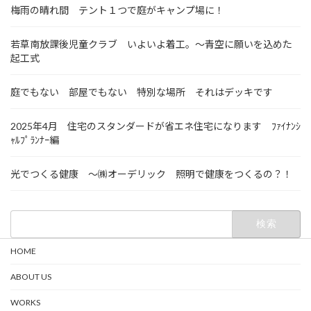
梅雨の晴れ間 テント１つで庭がキャンプ場に！
若草南放課後児童クラブ いよいよ着工。～青空に願いを込めた
起工式
庭でもない 部屋でもない 特別な場所 それはデッキです
2025年4月 住宅のスタンダードが省エネ住宅になります ﾌｧｲﾅﾝｼ
ｬﾙﾌﾟﾗﾝﾅｰ編
光でつくる健康 ～㈱オーデリック 照明で健康をつくるの？！
検
索:
HOME
ABOUT US
WORKS